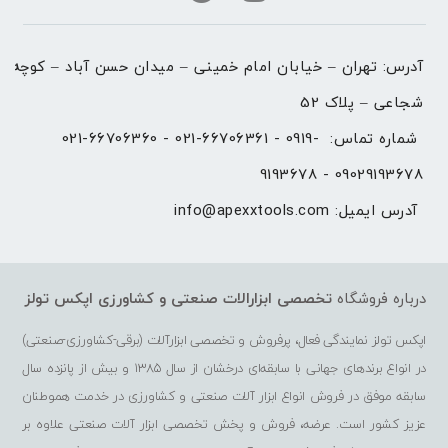
آدرس: تهران – خیابان امام خمینی – میدان حسن آباد – کوچه 
شجاعی – پلاک 52
شماره تماس: 
021-66706360 - 021-66706361 - 0919-
9193678 - 09029193678
آدرس ایمیل: 
info@apexxtools.com
درباره فروشگاه
تخصصی ابزارالات صنعتی و کشاورزی
اپکس تولز
اپکس تولز نمایندگی فعال، پرفروش و تخصصی ابزارآلات (برقی-کشاورزی-صنعتی)
در انواع برندهای جهانی با سابقه‌ای درخشان از سال 1385 و بیش از پانزده سال
سابقه موفق در فروش انواع ابزار آلات صنعتی و کشاورزی در خدمت هموطنان
عزیز کشور است. عرضه، فروش و پخش تخصصی ابزار آلات صنعتی علاوه بر