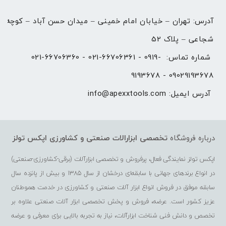
آدرس: تهران – خیابان امام خمینی – میدان حسن آباد – کوچه 
شجاعی – پلاک 52
شماره تماس: 
021-66706360 - 021-66706361 - 0919-
9193678 - 09029193678
آدرس ایمیل: 
info@apexxtools.com
درباره فروشگاه
تخصصی ابزارالات صنعتی و کشاورزی
اپکس تولز
اپکس تولز نمایندگی فعال، پرفروش و تخصصی ابزارآلات (برقی-کشاورزی-صنعتی)
در انواع برندهای جهانی با سابقه‌ای درخشان از سال 1385 و بیش از پانزده سال
سابقه موفق در فروش انواع ابزار آلات صنعتی و کشاورزی در خدمت هموطنان
عزیز کشور است. عرضه، فروش و پخش تخصصی ابزار آلات صنعتی علاوه بر
تخصص و دانش فنی شناخت ابزارآلات، نیاز به تجربه بالایی برای معرفی و عرضه