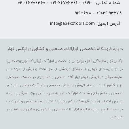
شماره تماس: 
021-66706360 - 021-66706361 - 0919-
9193678 - 09029193678
آدرس ایمیل: 
info@apexxtools.com
درباره فروشگاه
تخصصی ابزارالات صنعتی و کشاورزی
اپکس تولز
اپکس تولز نمایندگی فعال، پرفروش و تخصصی ابزارآلات (برقی-کشاورزی-صنعتی)
در انواع برندهای جهانی با سابقه‌ای درخشان از سال 1385 و بیش از پانزده سال
سابقه موفق در فروش انواع ابزار آلات صنعتی و کشاورزی در خدمت هموطنان
عزیز کشور است. عرضه، فروش و پخش تخصصی ابزار آلات صنعتی علاوه بر
تخصص و دانش فنی شناخت ابزارآلات، نیاز به تجربه بالایی برای معرفی و عرضه
بهترین انتخاب‌ها دارد. فروشگاه اپکس تولزبا داشتن تیم متخصص و تجربه بالا
در عرصه تامین و عرضه انواع ابزار آلات صنعتی و کشاورزی مشاوری مطمئن در
کنار شما.