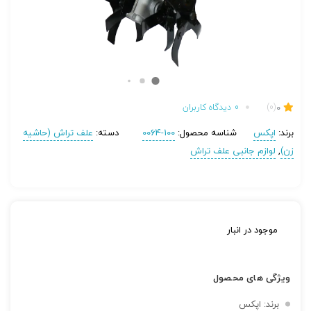
0
(0)
0
دیدگاه کاربران
برند:
اپکس
شناسه محصول:
100-0064
دسته:
علف تراش (حاشیه
زن)
,
لوازم جانبی علف تراش
موجود در انبار
ویژگی های محصول
برند: اپکس