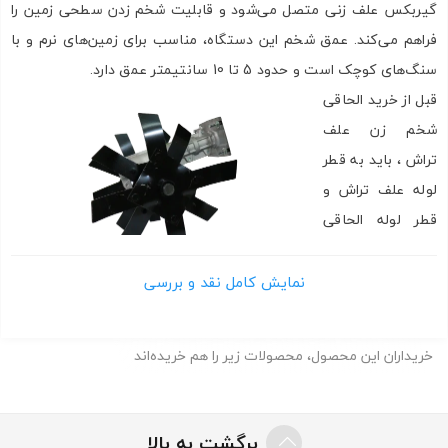
گیربکس علف زنی متصل می‌شود و قابلیت شخم زدن سطحی زمین را
فراهم می‌کند. عمق شخم این دستگاه، مناسب برای زمین‌های نرم و با
ارسال به ایمیل
سنگ‌های کوچک است و حدود 5 تا 10 سانتیمتر عمق دارد.
قبل از خرید الحاقی
شخم زن علف
ارسال
تراش ، باید به قطر
لوله علف تراش و
قطر لوله الحاقی
شخم زن، تعداد
خار علف تراش و
نمایش کامل نقد و بررسی
الحاقی، و قدرت دستگاه علف زنی خود توجه داشته باشید. تطابق این
موارد برای نصب صحیح الحاقی ضروری است. دستگاه ذکر شده از قطر
خریداران این محصول، محصولات زیر را هم خریده‌اند
لوله ۲۶ میلیمتر و شفت ۹ خار برخوردار است.
نکته حایز اهمیت دیگر گشتاور (نیرو) بالای مورد نیاز برای حرکت
الحاقی است. دستگاه با قدرت بیشتر، بهتر برای استفاده با این الحاقی
برگشت به بالا