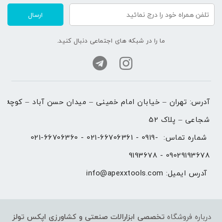
ارسال
ما را در شبکه های اجتماعی دنبال کنید.
آدرس: تهران – خیابان امام خمینی – میدان حسن آباد – کوچه 
شجاعی – پلاک 52
شماره تماس: 
021-66706360 - 021-66706361 - 0919-
9193678 - 09029193678
آدرس ایمیل: 
info@apexxtools.com
درباره فروشگاه
تخصصی ابزارالات صنعتی و کشاورزی
اپکس تولز