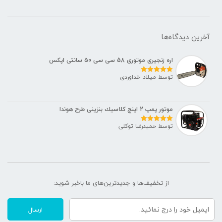
آخرین دیدگاه‌ها
اره زنجیری موتوری 58 سی سی 50 سانتی اپکس
توسط میلاد خداوردی
نمره
5
از 5
موتور پمپ 2 اينچ كلاسيك بنزينی طرح هوندا
توسط حمیدرضا توکلی
نمره
5
از 5
از تخفیف‌ها و جدیدترین‌های ما‌ باخبر شوید:
ارسال