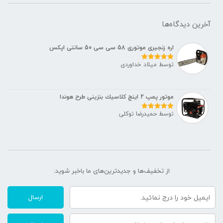
آخرین دیدگاه‌ها
اره زنجیری موتوری 58 سی سی 50 سانتی اپکس
توسط میلاد خداوردی
نمره
5
از 5
موتور پمپ 2 اينچ كلاسيك بنزينی طرح هوندا
توسط حمیدرضا توکلی
نمره
5
از 5
از تخفیف‌ها و جدیدترین‌های ما‌ باخبر شوید:
ارسال