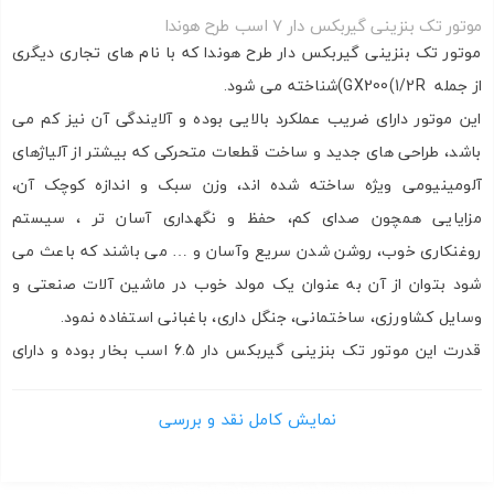
موتور تک
موتور تک بنزینی گیربکس دار 7 اسب طرح هوندا
بنزینی
موتور تک بنزینی گیربکس دار
طرح هوندا که با نام های تجاری دیگری
گیربکس دار 7
از جمله GX200(1/2R)شناخته می شود.
اسب طرح
این موتور دارای ضریب عملکرد بالایی بوده و آلایندگی آن نیز کم می
هوندا
باشد، طراحی های جدید و ساخت قطعات متحرکی که بیشتر از آلیاژهای
اشتراک گذاری در شبکه های اجتماعی
آلومینیومی ویژه ساخته شده اند، وزن سبک و اندازه کوچک آن،
مزایایی همچون صدای کم، حفظ و نگهداری آسان تر ، سیستم
روغنکاری خوب، روشن شدن سریع وآسان و … می باشند که باعث می
ارسال به ایمیل
شود بتوان از آن به عنوان یک مولد خوب در ماشین آلات صنعتی و
وسایل کشاورزی، ساختمانی، جنگل داری، باغبانی استفاده نمود.
قدرت این
موتور تک بنزینی گیربکس دار
6.5 اسب بخار بوده و دارای
شفت خروجی مستقیم می باشد و جهت استفاده به عنوان موتور پمپ
ارسال
سمپاش مناسب و ایده آل است.
نمایش کامل نقد و بررسی
همچنین پیشنهاد می گردد، مقاله
موتور تک گیربکس دار و مزایای آن
چیست؟
را مطالعه فرماید.