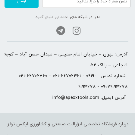
ارسال
ما را در شبکه های اجتماعی دنبال کنید.
آدرس: تهران – خیابان امام خمینی – میدان حسن آباد – کوچه 
شجاعی – پلاک 52
شماره تماس: 
021-66706360 - 021-66706361 - 0919-
9193678 - 09029193678
آدرس ایمیل: 
info@apexxtools.com
درباره فروشگاه
تخصصی ابزارالات صنعتی و کشاورزی
اپکس تولز