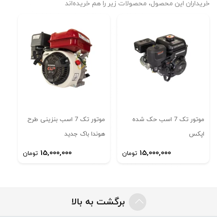
خریداران این محصول، محصولات زیر را هم خریده‌اند
موتور تک بنزینی گیربکس دار 7 اسب طرح هوندا -
فروشگاه ابزار آلات کشاورزی و صنعتی اپکس
موتور تک 7 اسب حک شده
موتور تک 7 اسب بنزينی طرح
اپكس
هوندا باک جديد
مشخصات، قیمت و خرید موتور تک بنزینی گیربکس دار 7 اسب طرح
15,000,000
15,000,000
تومان
تومان
هوندا با بهترین قیمت در فروشگاه ابزار آلات صنعتی و کشاورزی اپکس
Product SKU:
100-00004
Product Brand:
VAPEXX
Product Currency:
IRR
برگشت به بالا
Product Price:
2600000