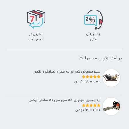
2022-12-29 12:00 صبح
Price Valid Until:
Product In-Stock:
InStock
امتیازدهی ویرایشگر:
5
پشتیبانی
تحویل در
فنی
اسرع وقت
پر امتیازترین محصولات
ست سمپاش زنبه ای به همراه شیلنگ و لانس
38,000,000
تومان
نمره
5.00
از 5
اره زنجیری موتوری 58 سی سی 50 سانتی اپکس
13,000,000
تومان
نمره
5.00
از 5